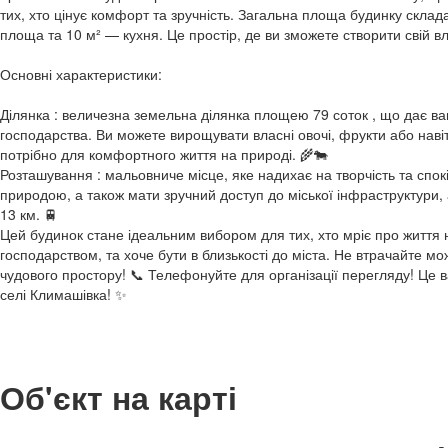
тих, хто цінує комфорт та зручність. Загальна площа будинку склада
площа та 10 м² — кухня. Це простір, де ви зможете створити свій в
Основні характеристики:
Ділянка : величезна земельна ділянка площею 79 соток , що дає в
господарства. Ви можете вирощувати власні овочі, фрукти або наві
потрібно для комфортного життя на природі. 🌾🐄
Розташування : мальовниче місце, яке надихає на творчість та спо
природою, а також мати зручний доступ до міської інфраструктури,
13 км. 🚆
Цей будинок стане ідеальним вибором для тих, хто мріє про життя
господарством, та хоче бути в близькості до міста. Не втрачайте м
чудового простору! 📞 Телефонуйте для організації перегляду! Це 
селі Климашівка! ✨
Об'єкт на карті