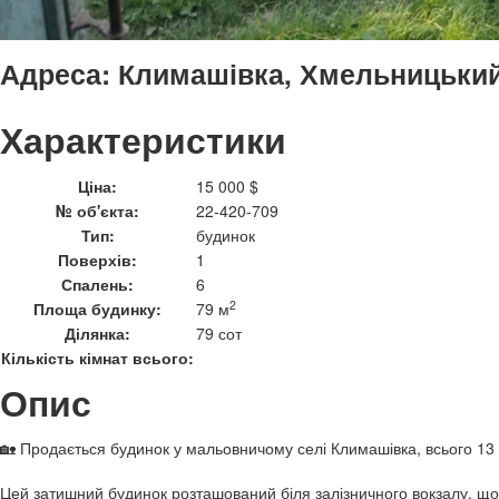
Адреса:
Климашівка, Хмельницький
Характеристики
Ціна:
15 000 $
№ об'єкта:
22-420-709
Тип:
будинок
Поверхів:
1
Спалень:
6
2
Площа будинку:
79 м
Ділянка:
79 сот
Кількість кімнат всього:
Опис
🏡 Продається будинок у мальовничому селі Климашівка, всього 13 
Цей затишний будинок розташований біля залізничного вокзалу, що