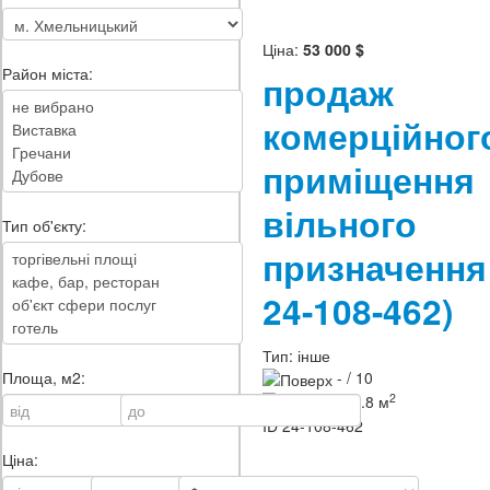
Ціна:
53 000 $
Район міста:
продаж
комерційног
приміщення
вільного
Тип об'єкту:
призначенн
24-108-462)
Тип:
інше
- / 10
Площа, м2:
2
133.8 м
ID
24-108-462
Ціна: