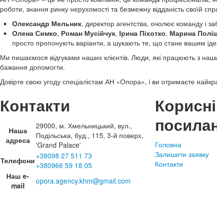
роботи, знання ринку нерухомості та безмежну відданість своїй спра
Олександр Мельник
, директор агентства, очолює команду і з
Олена Симко
,
Роман Мусійчук
,
Ірина Піхотко
,
Марина Полі
просто пропонують варіанти, а шукають те, що стане вашим ід
Ми пишаємося відгуками наших клієнтів. Люди, які працюють з наши
бажання допомогти.
Довірте свою угоду спеціалістам АН «Опора», і ви отримаєте найкр
Контакти
Корисні
посила
29000, м. Хмельницький, вул.,
Наша
Подільська, буд., 115, 3-й поверх,
адреса
Головна
'Grand Palace'
Залишити заявку
+38098 27 511 73
Телефони
Контакти
+380966 59 18 05
Наш e-
opora.agency.khm@gmail.com
mail