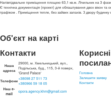
Напівпідвальне приміщення площею 63,1 кв.м. Лічильник на 3 фази
Є технічна документація (проект) для облаштування двох вікон та 
трафіком . Приміщення тепле, без зайвих запахів. З двору будинку 
Об'єкт на карті
Контакти
Корисні
посила
29000, м. Хмельницький, вул.,
Наша
Подільська, буд., 115, 3-й поверх,
адреса
Головна
'Grand Palace'
Залишити заявку
+38098 27 511 73
Телефони
Контакти
+380966 59 18 05
Наш e-
opora.agency.khm@gmail.com
mail