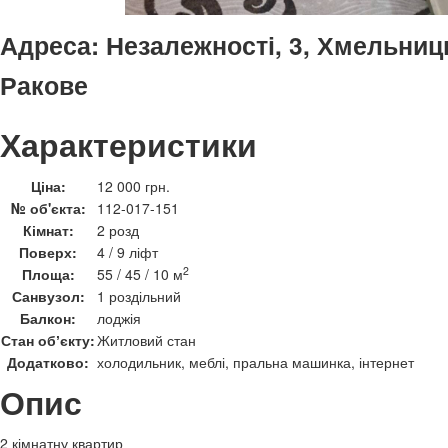
Адреса:
Незалежності, 3, Хмельниц
Ракове
Характеристики
Ціна:
12 000 грн.
№ об'єкта:
112-017-151
Кімнат:
2 розд
Поверх:
4 / 9 ліфт
2
Площа:
55 / 45 / 10 м
Санвузол:
1 роздільний
Балкон:
лоджія
Стан обʼєкту:
Житловий стан
Додатково:
холодильник, меблі, пральна машинка, інтернет
Опис
2 кімнатну квартир