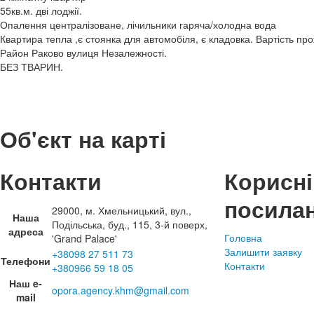
55кв.м. дві лоджії.
Опалення централізоване, лічильники гаряча/холодна вода
Квартира тепла ,є стоянка для автомобіля, є кладовка. Вартість пр
Район Раково вулиця Незалежності.
БЕЗ ТВАРИН.
Об'єкт на карті
Контакти
Корисні
посила
29000, м. Хмельницький, вул.,
Наша
Подільська, буд., 115, 3-й поверх,
адреса
Головна
'Grand Palace'
Залишити заявку
+38098 27 511 73
Телефони
Контакти
+380966 59 18 05
Наш e-
opora.agency.khm@gmail.com
mail