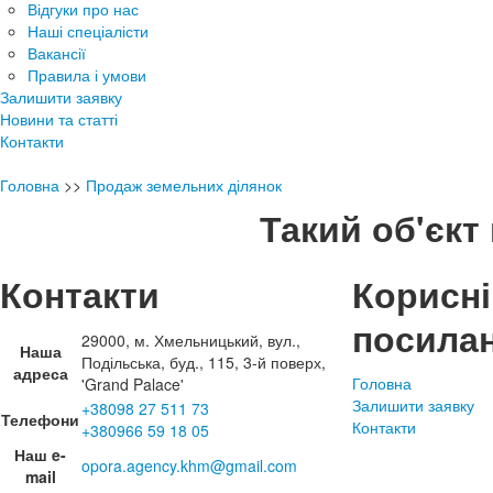
Відгуки про нас
Наші спеціалісти
Вакансії
Правила і умови
Залишити заявку
Новини та статті
Контакти
Головна
>>
Продаж земельних ділянок
Такий об'єкт 
Контакти
Корисні
посила
29000, м. Хмельницький, вул.,
Наша
Подільська, буд., 115, 3-й поверх,
адреса
Головна
'Grand Palace'
Залишити заявку
+38098 27 511 73
Телефони
Контакти
+380966 59 18 05
Наш e-
opora.agency.khm@gmail.com
mail